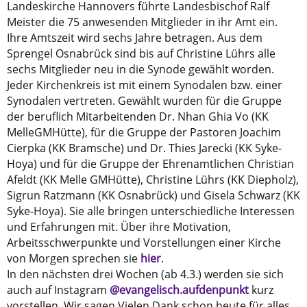
Landeskirche Hannovers führte Landesbischof Ralf
Meister die 75 anwesenden Mitglieder in ihr Amt ein.
Ihre Amtszeit wird sechs Jahre betragen. Aus dem
Sprengel Osnabrück sind bis auf Christine Lührs alle
sechs Mitglieder neu in die Synode gewählt worden.
Jeder Kirchenkreis ist mit einem Synodalen bzw. einer
Synodalen vertreten. Gewählt wurden für die Gruppe
der beruflich Mitarbeitenden Dr. Nhan Ghia Vo (KK
MelleGMHütte), für die Gruppe der Pastoren Joachim
Cierpka (KK Bramsche) und Dr. Thies Jarecki (KK Syke-
Hoya) und für die Gruppe der Ehrenamtlichen Christian
Afeldt (KK Melle GMHütte), Christine Lührs (KK Diepholz),
Sigrun Ratzmann (KK Osnabrück) und Gisela Schwarz (KK
Syke-Hoya). Sie alle bringen unterschiedliche Interessen
und Erfahrungen mit. Über ihre Motivation,
Arbeitsschwerpunkte und Vorstellungen einer Kirche
von Morgen sprechen sie
hier
.
In den nächsten drei Wochen (ab 4.3.) werden sie sich
auch auf Instagram
@evangelisch.aufdenpunkt
kurz
vorstellen. Wir sagen Vielen Dank schon heute für alles