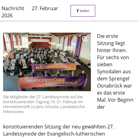
Nachricht
27. Februar
teilen
2026
Die erste
Sitzung liegt
hinter ihnen.
Für sechs von
sieben
Synodalen aus
dem Sprengel
Osnabrück war
es das erste
Die Mitglieder der 27. Landessynode auf der
Mal. Vor Beginn
konstituierenden Tagung 19.-21. Februar im
der
Henriettenstift (c) Jens Schulze, Landeskirche
HAnnovers
konstituierenden Sitzung der neu gewählten 27.
Landessynode der Evangelisch-lutherischen